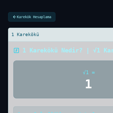
Karekök Hesaplama
1 Karekökü
1 Karekökü Nedir? | √1 Ka
√
1
=
1