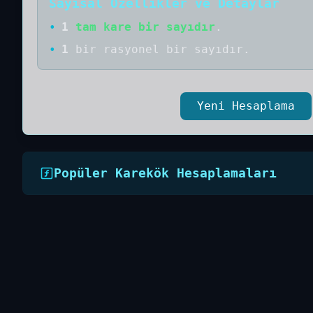
Sayısal Özellikler ve Detaylar
•
1
tam kare bir sayıdır
.
•
1
bir
rasyonel bir
sayıdır
.
Yeni Hesaplama
Popüler Karekök Hesaplamaları