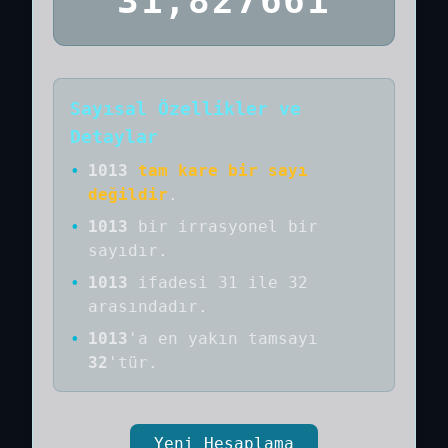
31,827661
Sayısal Özellikler ve
Detaylar
•
1013
tam kare bir sayı
değildir
.
•
1013
bir
irrasyonel bir
sayıdır
.
•
1013
ifadesi 31 ile 32
arasındadır.
•
1013
'a
en yakın tamsayı
32
'tür.
Yeni Hesaplama