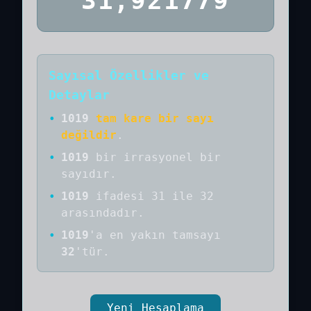
31,921779
Sayısal Özellikler ve
Detaylar
•
1019
tam kare bir sayı
değildir
.
•
1019
bir
irrasyonel bir
sayıdır
.
•
1019
ifadesi 31 ile 32
arasındadır.
•
1019
'a
en yakın tamsayı
32
'tür.
Yeni Hesaplama