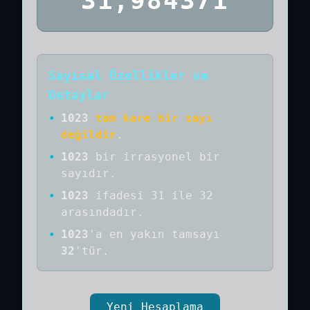
31,984371
Sayısal Özellikler ve
Detaylar
•
1023
tam kare bir sayı
değildir
.
•
1023
bir
irrasyonel bir
sayıdır
.
•
1023
ifadesi 31 ile 32
arasındadır.
•
1023
'a
en yakın tamsayı
32
'tür.
Yeni Hesaplama