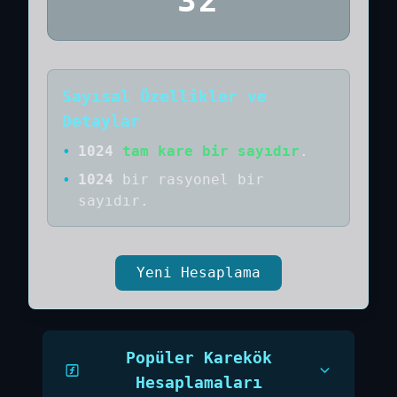
32
Sayısal Özellikler ve
Detaylar
•
1024
tam kare bir sayıdır
.
•
1024
bir
rasyonel bir
sayıdır
.
Yeni Hesaplama
Popüler Karekök
Hesaplamaları