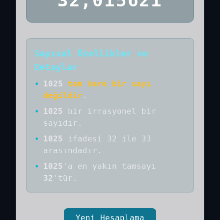
32,015621
Sayısal Özellikler ve
Detaylar
•
1025
tam kare bir sayı
değildir
.
•
1025
bir
irrasyonel bir
sayıdır
.
•
1025
ifadesi 32 ile 33
arasındadır.
•
1025
'a
en yakın tamsayı
32
'tür.
Yeni Hesaplama