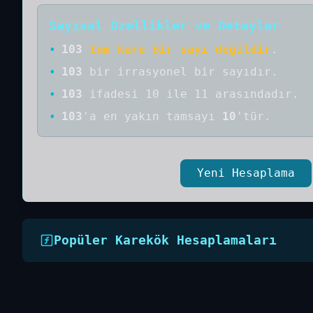
Sayısal Özellikler ve Detaylar
•
103
tam kare bir sayı değildir
.
•
103
bir
irrasyonel bir
sayıdır
.
•
103
ifadesi 10 ile 11 arasındadır.
•
103
'a
en yakın tamsayı
10
'tür.
Yeni Hesaplama
Popüler Karekök Hesaplamaları