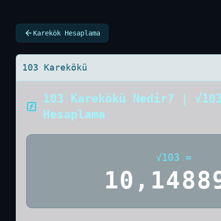
Karekök Hesaplama
103 Karekökü
103 Karekökü Nedir? | √10
Hesaplama
√
103
=
10,1488