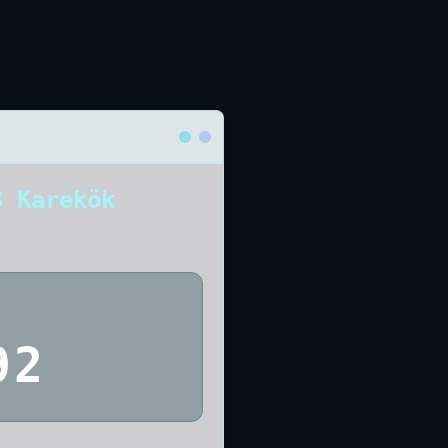
3 Karekök
92