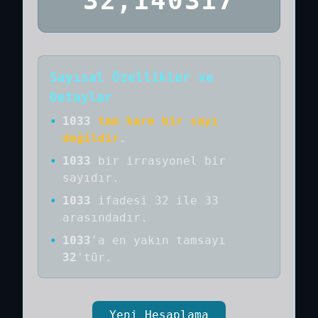
32,140317
Sayısal Özellikler ve
Detaylar
•
1033
tam kare bir sayı
değildir
.
•
1033
bir
irrasyonel bir
sayıdır
.
•
1033
ifadesi 32 ile 33
arasındadır.
•
1033
'a
en yakın tamsayı
32
'tür.
Yeni Hesaplama