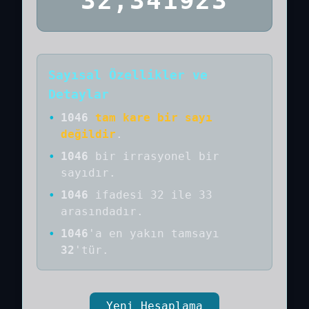
32,341923
Sayısal Özellikler ve
Detaylar
•
1046
tam kare bir sayı
değildir
.
•
1046
bir
irrasyonel bir
sayıdır
.
•
1046
ifadesi 32 ile 33
arasındadır.
•
1046
'a
en yakın tamsayı
32
'tür.
Yeni Hesaplama