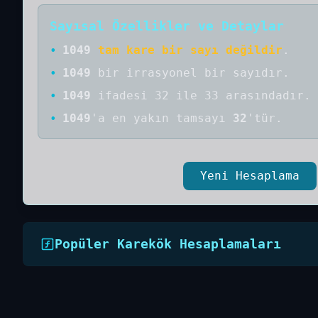
Sayısal Özellikler ve Detaylar
•
1049
tam kare bir sayı değildir
.
•
1049
bir
irrasyonel bir
sayıdır
.
•
1049
ifadesi 32 ile 33 arasındadır.
•
1049
'a
en yakın tamsayı
32
'tür.
Yeni Hesaplama
Popüler Karekök Hesaplamaları