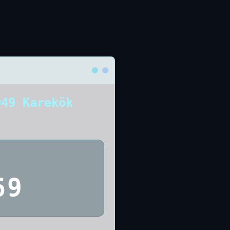
049 Karekök
69