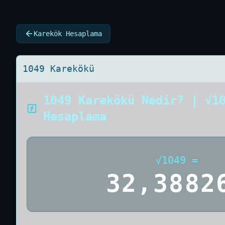
Karekök Hesaplama
1049 Karekökü
1049 Karekökü Nedir? | √1
Hesaplama
√
1049
=
32,3882