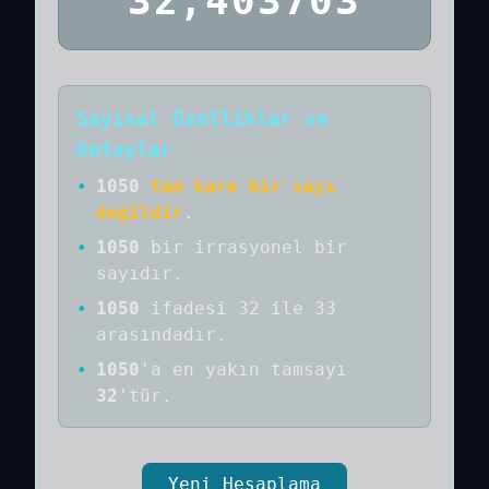
32,403703
Sayısal Özellikler ve
Detaylar
•
1050
tam kare bir sayı
değildir
.
•
1050
bir
irrasyonel bir
sayıdır
.
•
1050
ifadesi 32 ile 33
arasındadır.
•
1050
'a
en yakın tamsayı
32
'tür.
Yeni Hesaplama