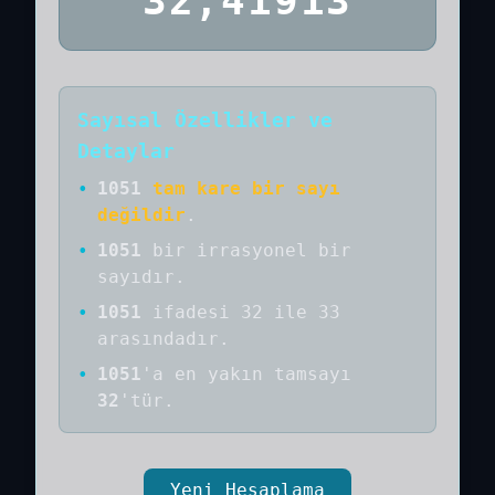
32,41913
Sayısal Özellikler ve
Detaylar
•
1051
tam kare bir sayı
değildir
.
•
1051
bir
irrasyonel bir
sayıdır
.
•
1051
ifadesi 32 ile 33
arasındadır.
•
1051
'a
en yakın tamsayı
32
'tür.
Yeni Hesaplama