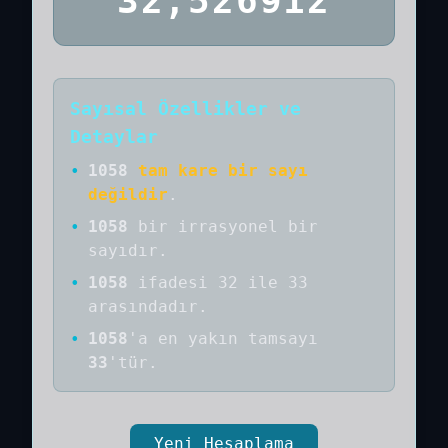
32,526912
Sayısal Özellikler ve
Detaylar
•
1058
tam kare bir sayı
değildir
.
•
1058
bir
irrasyonel bir
sayıdır
.
•
1058
ifadesi 32 ile 33
arasındadır.
•
1058
'a
en yakın tamsayı
33
'tür.
Yeni Hesaplama