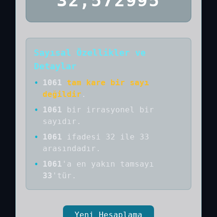
32,572995
Sayısal Özellikler ve
Detaylar
•
1061
tam kare bir sayı
değildir
.
•
1061
bir
irrasyonel bir
sayıdır
.
•
1061
ifadesi 32 ile 33
arasındadır.
•
1061
'a
en yakın tamsayı
33
'tür.
Yeni Hesaplama