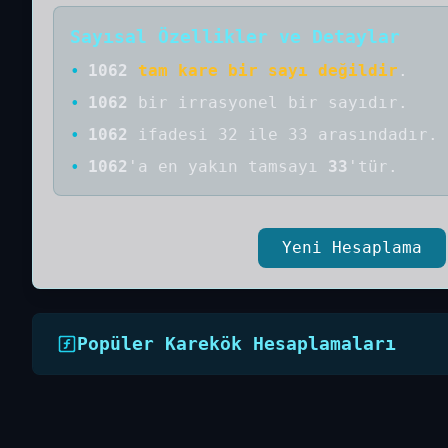
Sayısal Özellikler ve Detaylar
•
1062
tam kare bir sayı değildir
.
•
1062
bir
irrasyonel bir
sayıdır
.
•
1062
ifadesi 32 ile 33 arasındadır.
•
1062
'a
en yakın tamsayı
33
'tür.
Yeni Hesaplama
Popüler Karekök Hesaplamaları