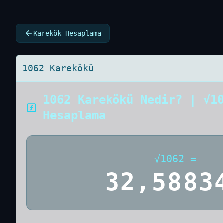
Karekök Hesaplama
1062 Karekökü
1062 Karekökü Nedir? | √1
Hesaplama
√
1062
=
32,5883