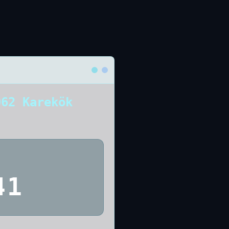
062 Karekök
41