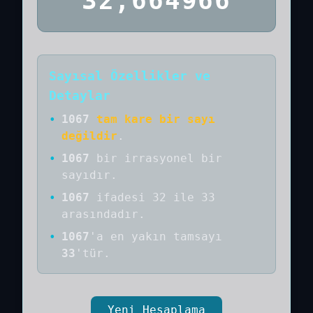
32,664966
Sayısal Özellikler ve
Detaylar
•
1067
tam kare bir sayı
değildir
.
•
1067
bir
irrasyonel bir
sayıdır
.
•
1067
ifadesi 32 ile 33
arasındadır.
•
1067
'a
en yakın tamsayı
33
'tür.
Yeni Hesaplama