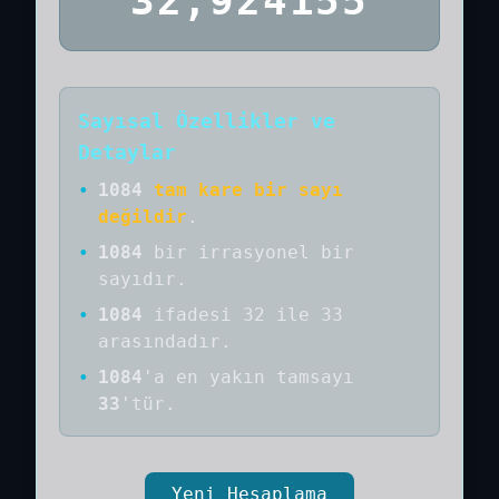
32,924155
Sayısal Özellikler ve
Detaylar
•
1084
tam kare bir sayı
değildir
.
•
1084
bir
irrasyonel bir
sayıdır
.
•
1084
ifadesi 32 ile 33
arasındadır.
•
1084
'a
en yakın tamsayı
33
'tür.
Yeni Hesaplama