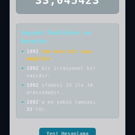
33,045423
Sayısal Özellikler ve
Detaylar
•
1092
tam kare bir sayı
değildir
.
•
1092
bir
irrasyonel bir
sayıdır
.
•
1092
ifadesi 33 ile 34
arasındadır.
•
1092
'a
en yakın tamsayı
33
'tür.
Yeni Hesaplama