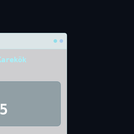
Karekök
5