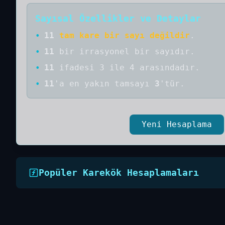
Sayısal Özellikler ve Detaylar
•
11
tam kare bir sayı değildir
.
•
11
bir
irrasyonel bir
sayıdır
.
•
11
ifadesi 3 ile 4 arasındadır.
•
11
'a
en yakın tamsayı
3
'tür.
Yeni Hesaplama
Popüler Karekök Hesaplamaları