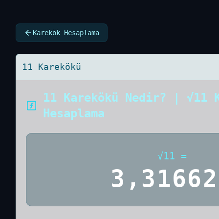
Karekök Hesaplama
11 Karekökü
11 Karekökü Nedir? | √11 
Hesaplama
√
11
=
3,31662