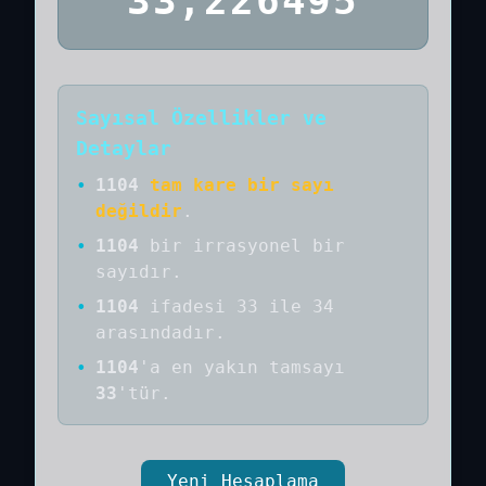
33,226495
Sayısal Özellikler ve
Detaylar
•
1104
tam kare bir sayı
değildir
.
•
1104
bir
irrasyonel bir
sayıdır
.
•
1104
ifadesi 33 ile 34
arasındadır.
•
1104
'a
en yakın tamsayı
33
'tür.
Yeni Hesaplama