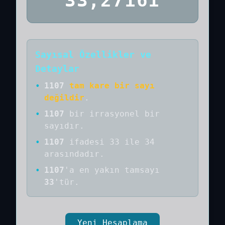
33,27161
Sayısal Özellikler ve
Detaylar
•
1107
tam kare bir sayı
değildir
.
•
1107
bir
irrasyonel bir
sayıdır
.
•
1107
ifadesi 33 ile 34
arasındadır.
•
1107
'a
en yakın tamsayı
33
'tür.
Yeni Hesaplama