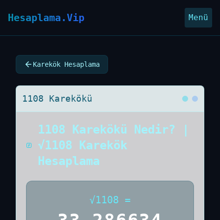
Hesaplama.Vip
Menü
Karekök Hesaplama
1108 Karekökü
1108 Karekökü Nedir? |
√1108 Karekök
Hesaplama
√
1108
=