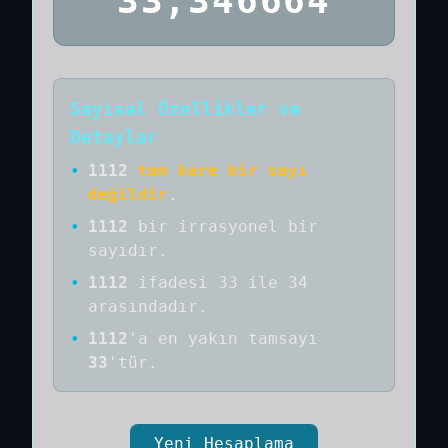
33,346664
Sayısal Özellikler ve
Detaylar
•
1112
tam kare bir sayı
değildir
.
•
1112
bir
irrasyonel bir
sayıdır
.
•
1112
ifadesi 33 ile 34
arasındadır.
•
1112
'a
en yakın tamsayı
33
'tür.
Yeni Hesaplama