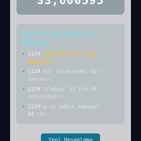
33,600595
Sayısal Özellikler ve
Detaylar
•
1129
tam kare bir sayı
değildir
.
•
1129
bir
irrasyonel bir
sayıdır
.
•
1129
ifadesi 33 ile 34
arasındadır.
•
1129
'a
en yakın tamsayı
34
'tür.
Yeni Hesaplama