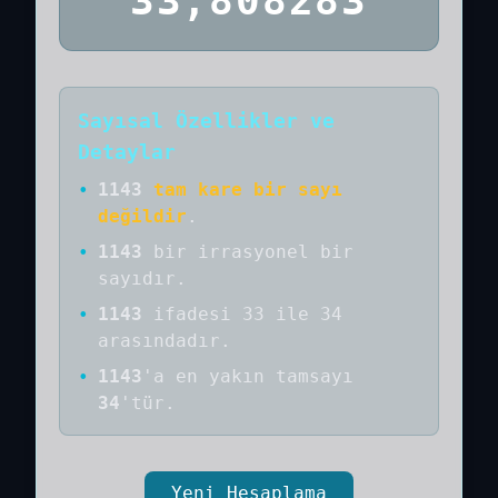
33,808283
Sayısal Özellikler ve
Detaylar
•
1143
tam kare bir sayı
değildir
.
•
1143
bir
irrasyonel bir
sayıdır
.
•
1143
ifadesi 33 ile 34
arasındadır.
•
1143
'a
en yakın tamsayı
34
'tür.
Yeni Hesaplama