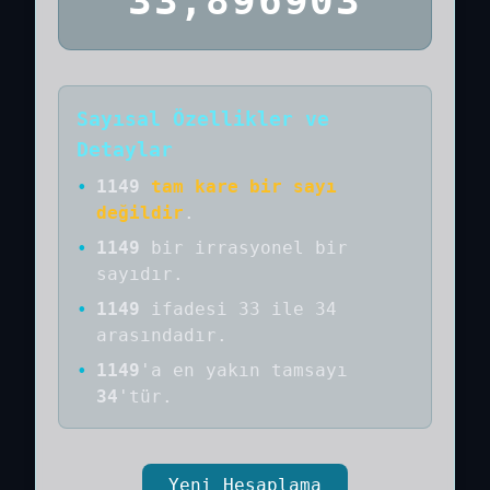
33,896903
Sayısal Özellikler ve
Detaylar
•
1149
tam kare bir sayı
değildir
.
•
1149
bir
irrasyonel bir
sayıdır
.
•
1149
ifadesi 33 ile 34
arasındadır.
•
1149
'a
en yakın tamsayı
34
'tür.
Yeni Hesaplama