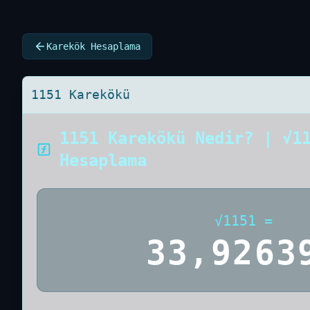
Karekök Hesaplama
1151 Karekökü
1151 Karekökü Nedir? | √1
Hesaplama
√
1151
=
33,9263