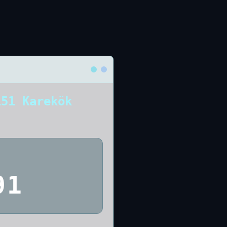
151 Karekök
91