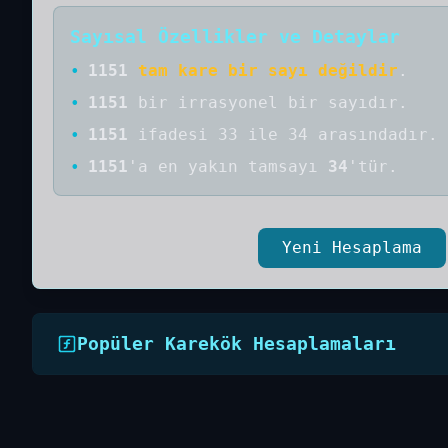
Sayısal Özellikler ve Detaylar
•
1151
tam kare bir sayı değildir
.
•
1151
bir
irrasyonel bir
sayıdır
.
•
1151
ifadesi 33 ile 34 arasındadır.
•
1151
'a
en yakın tamsayı
34
'tür.
Yeni Hesaplama
Popüler Karekök Hesaplamaları