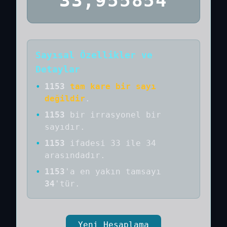
33,955854
Sayısal Özellikler ve
Detaylar
•
1153
tam kare bir sayı
değildir
.
•
1153
bir
irrasyonel bir
sayıdır
.
•
1153
ifadesi 33 ile 34
arasındadır.
•
1153
'a
en yakın tamsayı
34
'tür.
Yeni Hesaplama