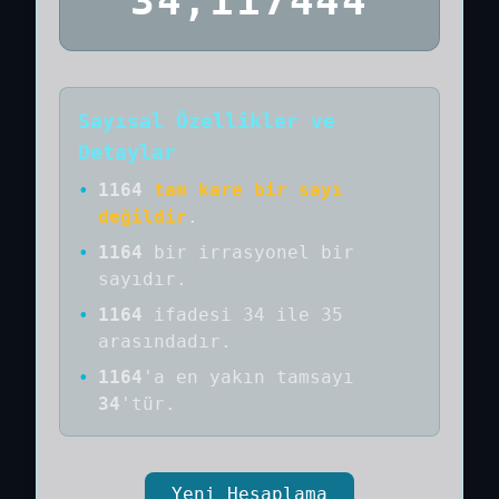
34,117444
Sayısal Özellikler ve
Detaylar
•
1164
tam kare bir sayı
değildir
.
•
1164
bir
irrasyonel bir
sayıdır
.
•
1164
ifadesi 34 ile 35
arasındadır.
•
1164
'a
en yakın tamsayı
34
'tür.
Yeni Hesaplama