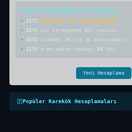
Sayısal Özellikler ve Detaylar
•
1171
tam kare bir sayı değildir
.
•
1171
bir
irrasyonel bir
sayıdır
.
•
1171
ifadesi 34 ile 35 arasındadır.
•
1171
'a
en yakın tamsayı
34
'tür.
Yeni Hesaplama
Popüler Karekök Hesaplamaları