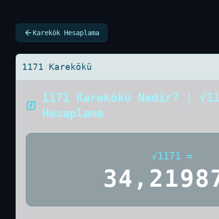
Karekök Hesaplama
1171 Karekökü
1171 Karekökü Nedir? | √1
Hesaplama
√
1171
=
34,2198