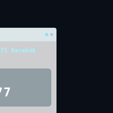
171 Karekök
77