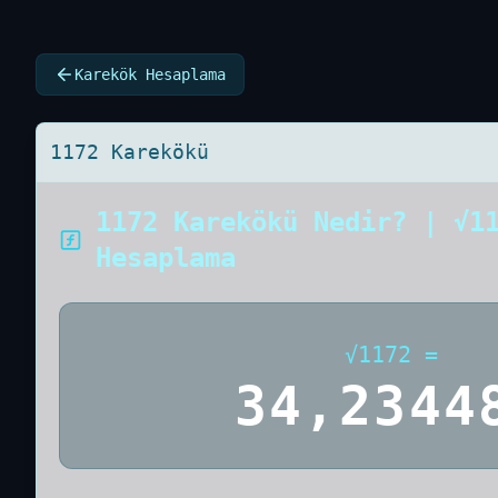
Karekök Hesaplama
1172 Karekökü
1172 Karekökü Nedir? | √1
Hesaplama
√
1172
=
34,2344