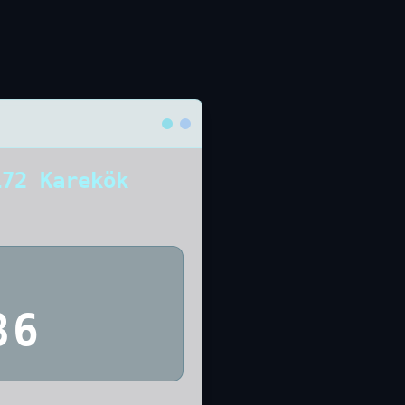
172 Karekök
86