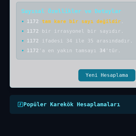
Sayısal Özellikler ve Detaylar
•
1172
tam kare bir sayı değildir
.
•
1172
bir
irrasyonel bir
sayıdır
.
•
1172
ifadesi 34 ile 35 arasındadır.
•
1172
'a
en yakın tamsayı
34
'tür.
Yeni Hesaplama
Popüler Karekök Hesaplamaları