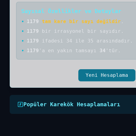
Sayısal Özellikler ve Detaylar
•
1179
tam kare bir sayı değildir
.
•
1179
bir
irrasyonel bir
sayıdır
.
•
1179
ifadesi 34 ile 35 arasındadır.
•
1179
'a
en yakın tamsayı
34
'tür.
Yeni Hesaplama
Popüler Karekök Hesaplamaları