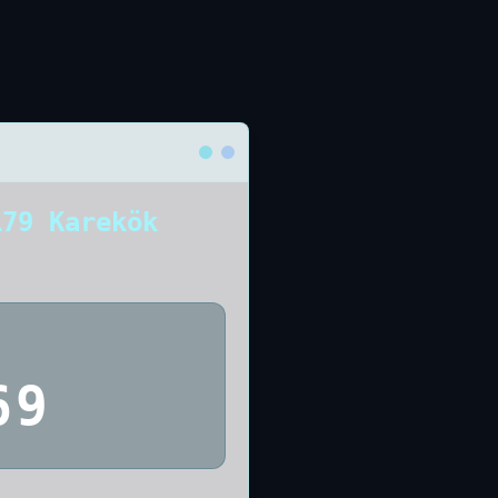
179 Karekök
69