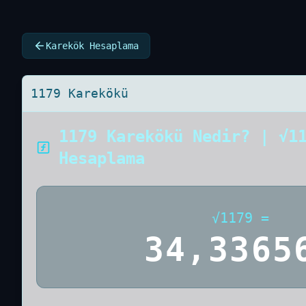
Karekök Hesaplama
1179 Karekökü
1179 Karekökü Nedir? | √1
Hesaplama
√
1179
=
34,3365