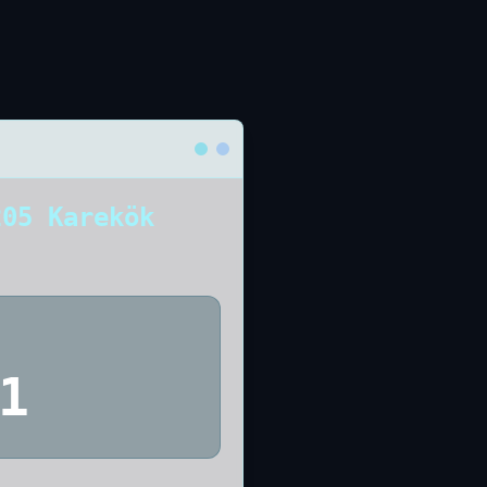
205 Karekök
1