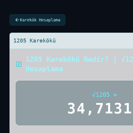
Karekök Hesaplama
1205 Karekökü
1205 Karekökü Nedir? | √1
Hesaplama
√
1205
=
34,7131