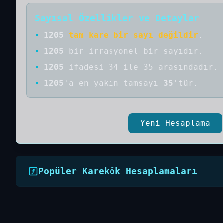
Sayısal Özellikler ve Detaylar
•
1205
tam kare bir sayı değildir
.
•
1205
bir
irrasyonel bir
sayıdır
.
•
1205
ifadesi 34 ile 35 arasındadır.
•
1205
'a
en yakın tamsayı
35
'tür.
Yeni Hesaplama
Popüler Karekök Hesaplamaları