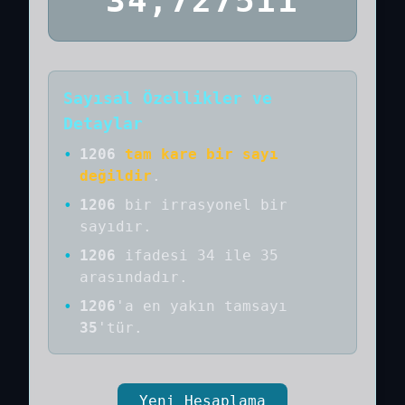
34,727511
Sayısal Özellikler ve
Detaylar
•
1206
tam kare bir sayı
değildir
.
•
1206
bir
irrasyonel bir
sayıdır
.
•
1206
ifadesi 34 ile 35
arasındadır.
•
1206
'a
en yakın tamsayı
35
'tür.
Yeni Hesaplama