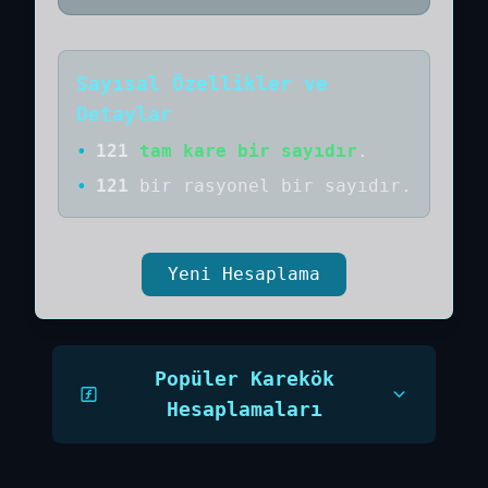
Sayısal Özellikler ve
Detaylar
•
121
tam kare bir sayıdır
.
•
121
bir
rasyonel bir
sayıdır
.
Yeni Hesaplama
Popüler Karekök
Hesaplamaları