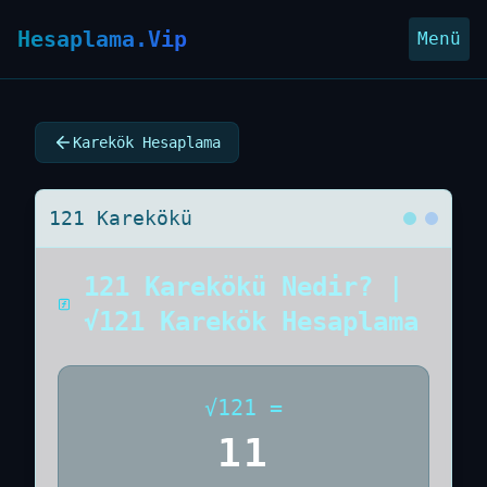
Hesaplama.Vip
Menü
Karekök Hesaplama
121 Karekökü
121 Karekökü Nedir? |
√121 Karekök Hesaplama
√
121
=
11