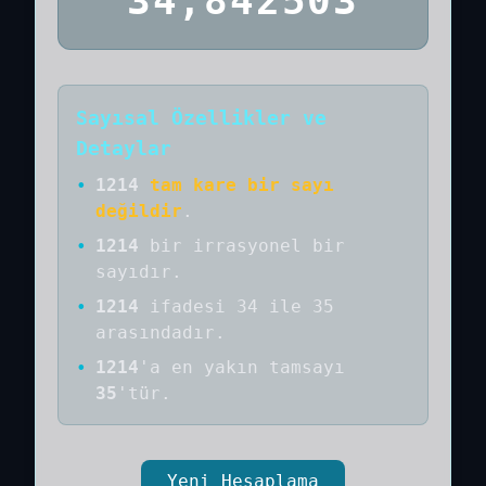
34,842503
Sayısal Özellikler ve
Detaylar
•
1214
tam kare bir sayı
değildir
.
•
1214
bir
irrasyonel bir
sayıdır
.
•
1214
ifadesi 34 ile 35
arasındadır.
•
1214
'a
en yakın tamsayı
35
'tür.
Yeni Hesaplama