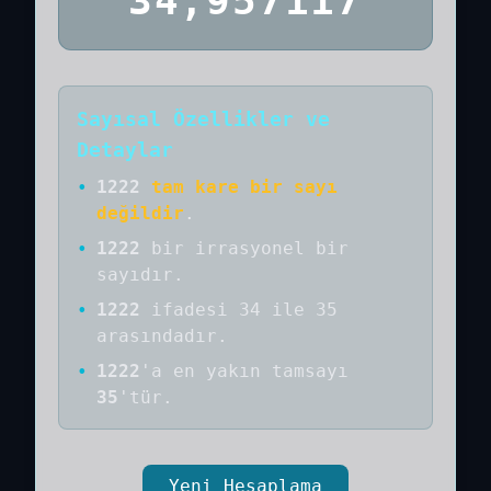
34,957117
Sayısal Özellikler ve
Detaylar
•
1222
tam kare bir sayı
değildir
.
•
1222
bir
irrasyonel bir
sayıdır
.
•
1222
ifadesi 34 ile 35
arasındadır.
•
1222
'a
en yakın tamsayı
35
'tür.
Yeni Hesaplama