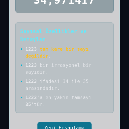
34,971417
Sayısal Özellikler ve
Detaylar
•
1223
tam kare bir sayı
değildir
.
•
1223
bir
irrasyonel bir
sayıdır
.
•
1223
ifadesi 34 ile 35
arasındadır.
•
1223
'a
en yakın tamsayı
35
'tür.
Yeni Hesaplama