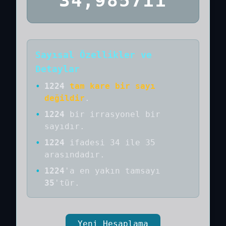
34,985711
Sayısal Özellikler ve
Detaylar
•
1224
tam kare bir sayı
değildir
.
•
1224
bir
irrasyonel bir
sayıdır
.
•
1224
ifadesi 34 ile 35
arasındadır.
•
1224
'a
en yakın tamsayı
35
'tür.
Yeni Hesaplama