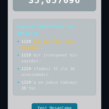
35,057096
Sayısal Özellikler ve
Detaylar
•
1229
tam kare bir sayı
değildir
.
•
1229
bir
irrasyonel bir
sayıdır
.
•
1229
ifadesi 35 ile 36
arasındadır.
•
1229
'a
en yakın tamsayı
35
'tür.
Yeni Hesaplama