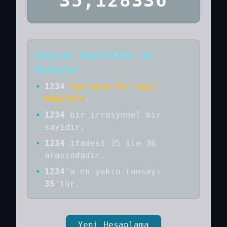
35,128336
Sayısal Özellikler ve
Detaylar
•
1234
tam kare bir sayı
değildir
.
•
1234
bir
irrasyonel bir
sayıdır
.
•
1234
ifadesi 35 ile 36
arasındadır.
•
1234
'a
en yakın tamsayı
35
'tür.
Yeni Hesaplama