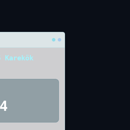
5 Karekök
4