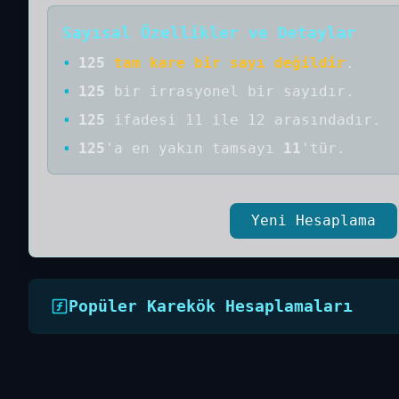
Sayısal Özellikler ve Detaylar
•
125
tam kare bir sayı değildir
.
•
125
bir
irrasyonel bir
sayıdır
.
•
125
ifadesi 11 ile 12 arasındadır.
•
125
'a
en yakın tamsayı
11
'tür.
Yeni Hesaplama
Popüler Karekök Hesaplamaları