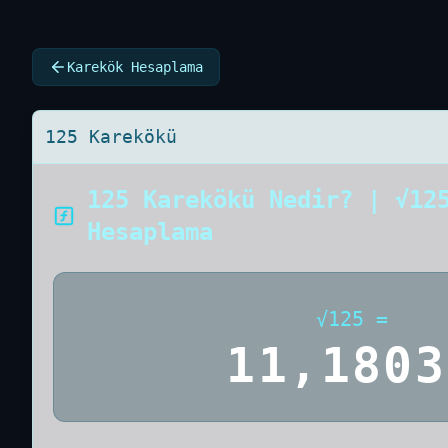
Karekök Hesaplama
125 Karekökü
125 Karekökü Nedir? | √12
Hesaplama
√
125
=
11,1803