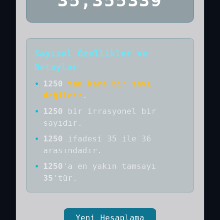
35,355339
Sayısal Özellikler ve
Detaylar
•
1250
tam kare bir sayı
değildir
.
•
1250
bir
irrasyonel bir
sayıdır
.
•
1250
ifadesi 35 ile 36
arasındadır.
•
1250
'a
en yakın tamsayı
35
'tür.
Yeni Hesaplama