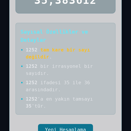
35,383612
Sayısal Özellikler ve
Detaylar
•
1252
tam kare bir sayı
değildir
.
•
1252
bir
irrasyonel bir
sayıdır
.
•
1252
ifadesi 35 ile 36
arasındadır.
•
1252
'a
en yakın tamsayı
35
'tür.
Yeni Hesaplama