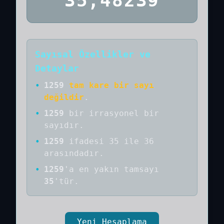
35,48239
Sayısal Özellikler ve
Detaylar
•
1259
tam kare bir sayı
değildir
.
•
1259
bir
irrasyonel bir
sayıdır
.
•
1259
ifadesi 35 ile 36
arasındadır.
•
1259
'a
en yakın tamsayı
35
'tür.
Yeni Hesaplama