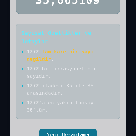
35,665109
Sayısal Özellikler ve
Detaylar
•
1272
tam kare bir sayı
değildir
.
•
1272
bir
irrasyonel bir
sayıdır
.
•
1272
ifadesi 35 ile 36
arasındadır.
•
1272
'a
en yakın tamsayı
36
'tür.
Yeni Hesaplama