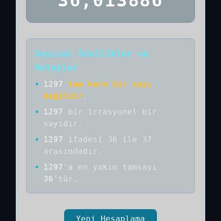
36,013886
Sayısal Özellikler ve
Detaylar
•
1297
tam kare bir sayı
değildir
.
•
1297
bir
irrasyonel bir
sayıdır
.
•
1297
ifadesi 36 ile 37
arasındadır.
•
1297
'a
en yakın tamsayı
36
'tür.
Yeni Hesaplama