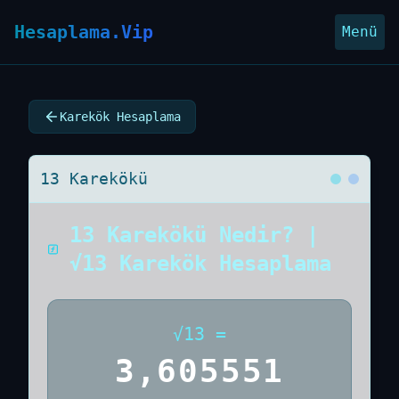
Hesaplama.Vip
Menü
Karekök Hesaplama
13 Karekökü
13 Karekökü Nedir? |
√13 Karekök Hesaplama
√
13
=
3,605551