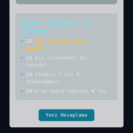
Sayısal Özellikler ve
Detaylar
•
13
tam kare bir sayı
değildir
.
•
13
bir
irrasyonel bir
sayıdır
.
•
13
ifadesi 3 ile 4
arasındadır.
•
13
'a
en yakın tamsayı
4
'tür.
Yeni Hesaplama