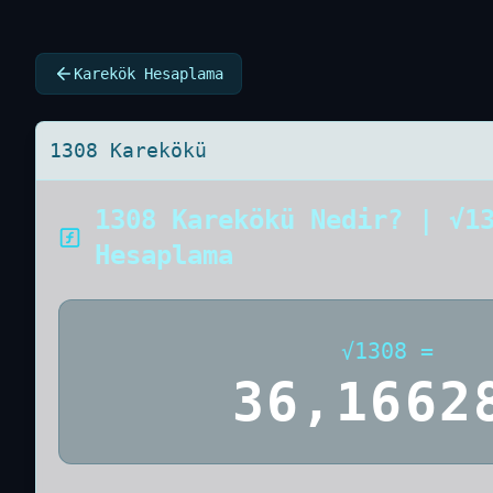
Karekök Hesaplama
1308 Karekökü
1308 Karekökü Nedir? | √1
Hesaplama
√
1308
=
36,1662