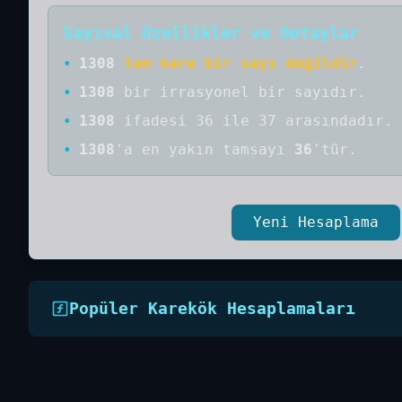
Sayısal Özellikler ve Detaylar
•
1308
tam kare bir sayı değildir
.
•
1308
bir
irrasyonel bir
sayıdır
.
•
1308
ifadesi 36 ile 37 arasındadır.
•
1308
'a
en yakın tamsayı
36
'tür.
Yeni Hesaplama
Popüler Karekök Hesaplamaları