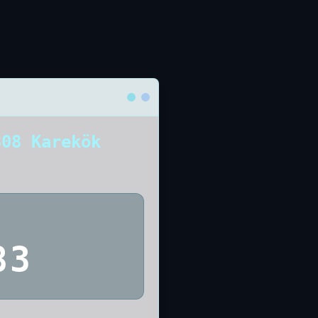
308 Karekök
83