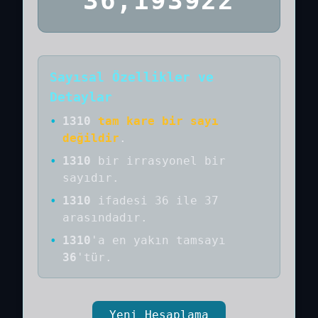
36,193922
Sayısal Özellikler ve
Detaylar
•
1310
tam kare bir sayı
değildir
.
•
1310
bir
irrasyonel bir
sayıdır
.
•
1310
ifadesi 36 ile 37
arasındadır.
•
1310
'a
en yakın tamsayı
36
'tür.
Yeni Hesaplama